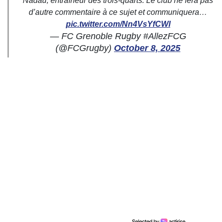
Nadau, entraîneur des trois-quarts. Le club ne fera pas
d’autre commentaire à ce sujet et communiquera…
pic.twitter.com/Nn4VsYfCWI
— FC Grenoble Rugby #AllezFCG
(@FCGrugby)
October 8, 2025