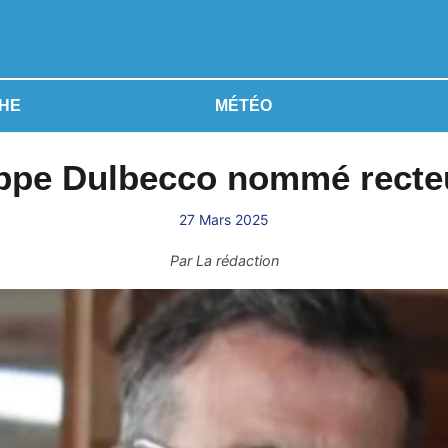
HE
MÉTÉO
ippe Dulbecco nommé recte
27 Mars 2025
Par
La rédaction