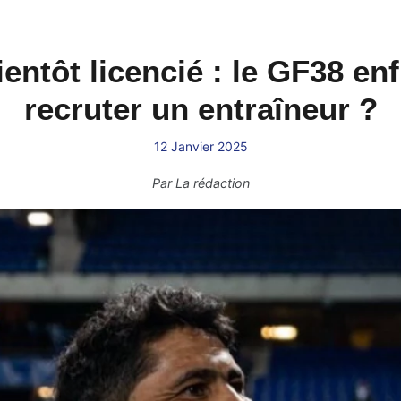
ntôt licencié : le GF38 enf
recruter un entraîneur ?
12 Janvier 2025
Par
La rédaction